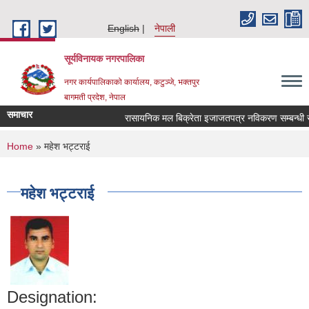
Skip to main content
English
नेपाली
सूर्यविनायक नगरपालिका
नगर कार्यपालिकाको कार्यालय, कटुञ्जे, भक्तपुर
बागमती प्रदेश, नेपाल
समाचार
रासायनिक मल बिक्रेता इजाजतपत्र नविकरण सम्बन्धी सूच
You are here
Home
» महेश भट्टराई
महेश भट्टराई
Designation: