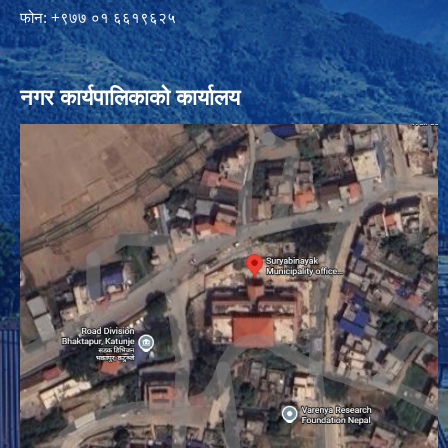
फोन: +९७७ ०१ ६६१९६२५
नगर कार्यपालिकाको कार्यालय