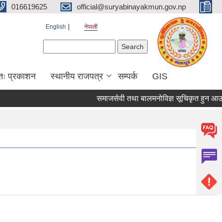
016619625
official@suryabinayakmun.gov.np
English
नेपाली
Search form
Search
तः प्रकाशन
स्थानीय राजपत्र
सम्पर्क
GIS
समाजसेवी तथा बालमनोविज्ञ सूचिकृत हुन आउने सम्