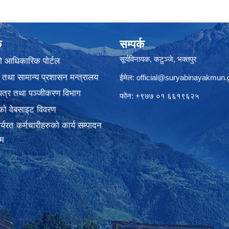
क
सम्पर्क
सूर्यविनायक, कटुञ्जे, भक्तपुर
ो आधिकारिक पोर्टल
 तथा सामान्य प्रशासन मन्त्रालय
ईमेल:
official@suryabinayakmun.
यपत्र तथा पञ्जीकरण विभाग
फोन: +९७७ ०१ ६६१९६२५
को वेबसाइट विवरण
्यरत कर्मचारीहरुको कार्य सम्पादन
रम