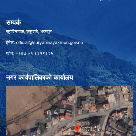
सम्पर्क
सूर्यविनायक, कटुञ्जे, भक्तपुर
ईमेल:
official@suryabinayakmun.gov.np
फोन: +९७७ ०१ ६६१९६२५
नगर कार्यपालिकाको कार्यालय