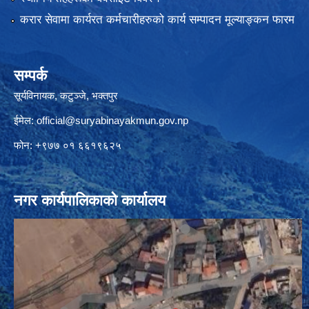
करार सेवामा कार्यरत कर्मचारीहरुको कार्य सम्पादन मूल्याङ्कन फारम
सम्पर्क
सूर्यविनायक, कटुञ्जे, भक्तपुर
ईमेल:
official@suryabinayakmun.gov.np
फोन: +९७७ ०१ ६६१९६२५
नगर कार्यपालिकाको कार्यालय