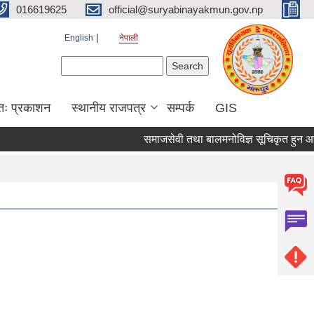
016619625
official@suryabinayakmun.gov.np
English
नेपाली
Search form
Search
तः प्रकाशन
स्थानीय राजपत्र
सम्पर्क
GIS
समाजसेवी तथा बालमनोविज्ञ सूचिकृत हुन आउने स