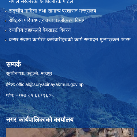
नेपाल सरकारको आधिकारिक पोर्टल
सङ्‍घीय मामिला तथा सामान्य प्रशासन मन्त्रालय
राष्ट्रिय परिचयपत्र तथा पञ्जीकरण विभाग
स्थानिय तहहरूको वेबसाइट विवरण
करार सेवामा कार्यरत कर्मचारीहरुको कार्य सम्पादन मूल्याङ्कन फारम
सम्पर्क
सूर्यविनायक, कटुञ्जे, भक्तपुर
ईमेल:
official@suryabinayakmun.gov.np
फोन: +९७७ ०१ ६६१९६२५
नगर कार्यपालिकाको कार्यालय