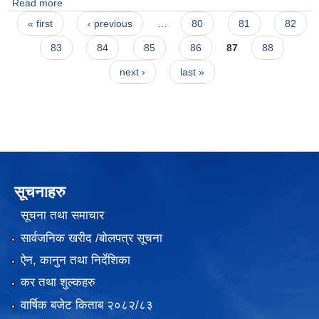
Read more
about कक्षा थप र शूल्क प्रस्ताव सम्बन्धमा
Pages
« first
‹ previous
…
80
81
82
83
84
85
86
87
88
next ›
last »
सूचनाहरु
सूचना तथा समाचार
सार्वजनिक खरीद /बोलपत्र सूचना
ऐन, कानुन तथा निर्देशिका
कर तथा शुल्कहरु
वार्षिक बजेट किताब २०८२/८३