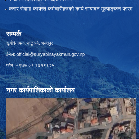
करार सेवामा कार्यरत कर्मचारीहरुको कार्य सम्पादन मूल्याङ्कन फारम
सम्पर्क
सूर्यविनायक, कटुञ्जे, भक्तपुर
ईमेल:
official@suryabinayakmun.gov.np
फोन: +९७७ ०१ ६६१९६२५
नगर कार्यपालिकाको कार्यालय