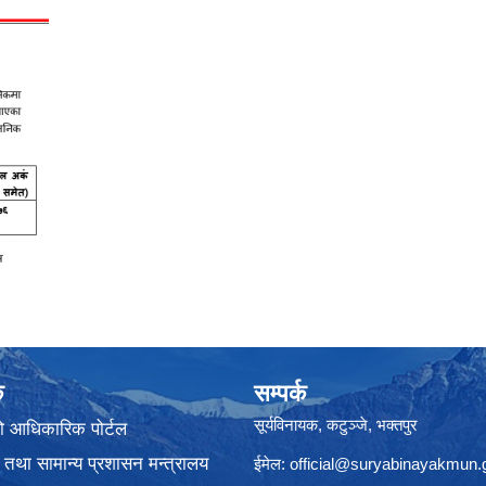
क
सम्पर्क
सूर्यविनायक, कटुञ्जे, भक्तपुर
ो आधिकारिक पोर्टल
 तथा सामान्य प्रशासन मन्त्रालय
ईमेल:
official@suryabinayakmun.