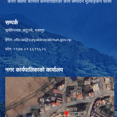
करार सेवामा कार्यरत कर्मचारीहरुको कार्य सम्पादन मूल्याङ्कन फारम
सम्पर्क
सूर्यविनायक, कटुञ्जे, भक्तपुर
ईमेल:
official@suryabinayakmun.gov.np
फोन: +९७७ ०१ ६६१९६२५
नगर कार्यपालिकाको कार्यालय