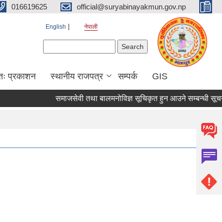
016619625
official@suryabinayakmun.gov.np
English
नेपाली
Search form
Search
तः प्रकाशन
स्थानीय राजपत्र
सम्पर्क
GIS
समाजसेवी तथा बालमनोविज्ञ सूचिकृत हुन आउने सम्बन्धी सूचना !!