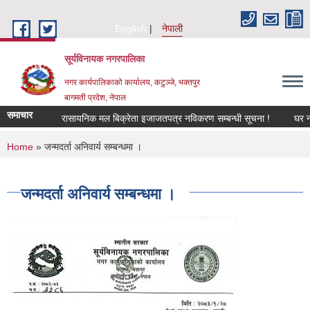
Skip to main content
English
नेपाली
सूर्यविनायक नगरपालिका
नगर कार्यपालिकाको कार्यालय, कटुञ्जे, भक्तपुर
बागमती प्रदेश, नेपाल
समाचार
रासायनिक मल बिक्रेता इजाजतपत्र नविकरण सम्बन्धी सूचना !
घर नक्सा
You are here
Home
» जन्मदर्ता अनिवार्य सम्बन्धमा ।
जन्मदर्ता अनिवार्य सम्बन्धमा ।