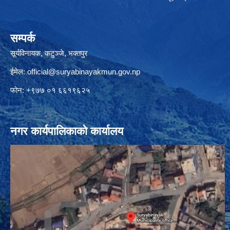
सम्पर्क
सूर्यविनायक, कटुञ्जे, भक्तपुर
ईमेल:
official@suryabinayakmun.gov.np
फोन: +९७७ ०१ ६६१९६२५
नगर कार्यपालिकाको कार्यालय