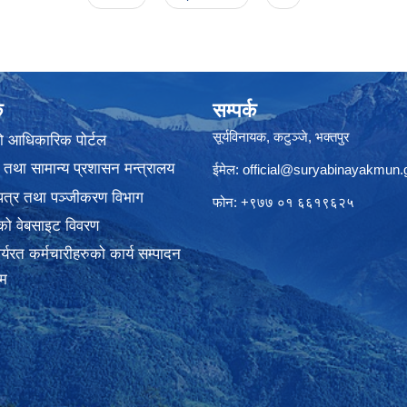
क
सम्पर्क
सूर्यविनायक, कटुञ्जे, भक्तपुर
ो आधिकारिक पोर्टल
 तथा सामान्य प्रशासन मन्त्रालय
ईमेल:
official@suryabinayakmun.
यपत्र तथा पञ्जीकरण विभाग
फोन: +९७७ ०१ ६६१९६२५
को वेबसाइट विवरण
्यरत कर्मचारीहरुको कार्य सम्पादन
रम