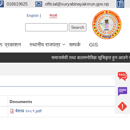
016619625
official@suryabinayakmun.gov.np
English
नेपाली
Search form
Search
तः प्रकाशन
स्थानीय राजपत्र
सम्पर्क
GIS
समाजसेवी तथा बालमनोविज्ञ सूचिकृत हुन आउने सम्बन्
Documents
बैशाख २०८१.pdf